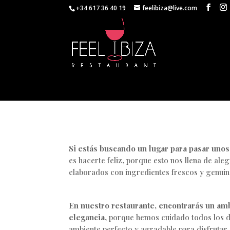
+34 617 36 40 19
feelibiza@live.com
Si estás buscando un lugar para pasar unos
es hacerte feliz, porque esto nos llena de aleg
elaborados con ingredientes frescos y genui
En nuestro restaurante, encontrarás un amb
elegancia
, porque hemos cuidado todos los de
ambiente perfecto y agradable para disfrutar