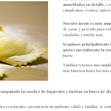
amueblados en detalle,
y t
cumpleaños, eventos, anivers
Nuestro menú es muy ampli
de carne y pescado para todo
ensaladas y mucho más.
Seguimos principalmente u
gusta especialmente la coci
fuerte.
También tenemos una amplia 
más famosos hasta los más e
acompañado las noches de lugareños y turistas en busca de al
ro restaurante, encontrarás un ambiente cálido y familiar, te sen