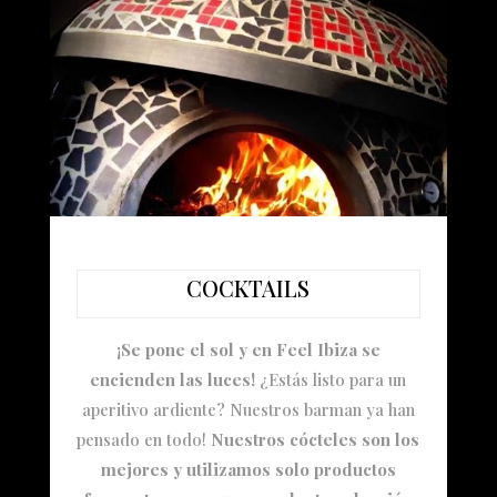
COCKTAILS
¡Se pone el sol y en Feel Ibiza se
encienden las luces!
¿Estás listo para un
aperitivo ardiente? Nuestros barman ya han
pensado en todo!
Nuestros cócteles son los
mejores y utilizamos solo productos