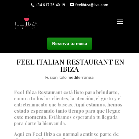
+34 617 36 40 19
feelibiza@live.com
Reserva tu mesa
FEEL ITALIAN
RESTAURANT EN
IBIZA
Fusión italo mediterránea
Feel Ibiza Restaurant está listo para brindarte
,
como a todos los clientes, la atención, el gusto y el
entretenimiento que buscas.
Aquí estamos, hemos
estado esperando tanto tiempo para que llegue
este momento.
Estábamos esperando tu llegada
para darte la bienvenida.
Aquí en Feel Ibiza es normal sentirse parte de