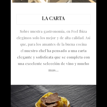
LA CARTA
Sobre nuestra gastronomia, en Feel Ibiza
elegimos solo los mejor y de alta calidad. Así
que, para los amantes de la buena cocina
el
nuestro chef ha pensado a una carta
elegante y sofisticata que se completa con
una excelente selección de vino y mucho
mas…