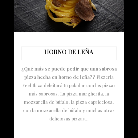
HORNO DE LEÑA
¿Qué más se puede pedir que una sabrosa
pizza hecha en horno de leña??
Pizzeria
Feel Ibiza deleitará tu paladar con las pizzas
más sabrosas. La pizza margherita, la
mozzarella de búfalo, la pizza capricciosa,
con la mozzarella de búfalo y muchas otras
deliciosas pizzas…