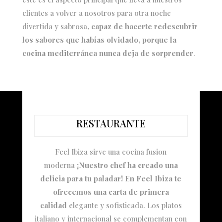
clientes a volver a nosotros para otra noche
divertida y sabrosa,
capaz de hacerte redescubrir
los sabores que habías olvidado, porque la
cocina mediterránea nunca deja de sorprender
.
RESTAURANTE
Feel Ibiza sirve una cocina fusion
moderna
¡Nuestro chef ha creado una
delicia para tu paladar! En Feel Ibiza te
ofrecemos una carta de primera
calidad
elegante y sofisticada. Los platos
italiano y internacional se complementan con